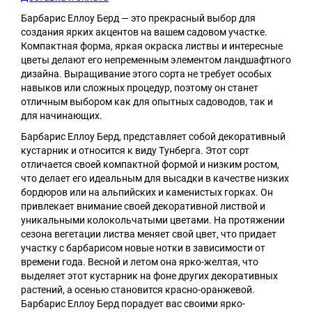
Барбарис Еллоу Берд — это прекрасный выбор для
создания ярких акцентов на вашем садовом участке.
Компактная форма, яркая окраска листвы и интересные
цветы делают его непременным элементом ландшафтного
дизайна. Выращивание этого сорта не требует особых
навыков или сложных процедур, поэтому он станет
отличным выбором как для опытных садоводов, так и
для начинающих.
Барбарис Еллоу Берд, представляет собой декоративный
кустарник и относится к виду Тунберга. Этот сорт
отличается своей компактной формой и низким ростом,
что делает его идеальным для высадки в качестве низких
бордюров или на альпийских и каменистых горках. Он
привлекает внимание своей декоративной листвой и
уникальными колокольчатыми цветами. На протяжении
сезона вегетации листва меняет свой цвет, что придает
участку с барбарисом новые нотки в зависимости от
времени года. Весной и летом она ярко-желтая, что
выделяет этот кустарник на фоне других декоративных
растений, а осенью становится красно-оранжевой.
Барбарис Еллоу Берд порадует вас своими ярко-