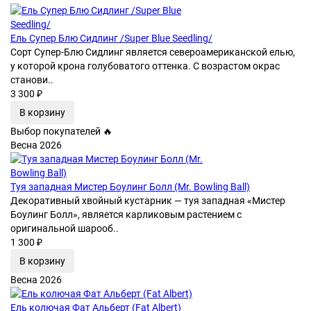
Ель Супер Блю Сидлинг /Super Blue Seedling/
Сорт Супер-Блю Сидлинг является североамериканской елью,
у которой крона голубоватого оттенка. С возрастом окрас
станови..
3 300 ₽
В корзину
Выбор покупателей 🔥
Весна 2026
Туя западная Мистер Боулинг Болл (Mr. Bowling Ball)
Декоративный хвойный кустарник — туя западная «Мистер
Боулинг Болл», является карликовым растением с
оригинальной шарооб..
1 300 ₽
В корзину
Весна 2026
Ель колючая Фат Альберт (Fat Albert)