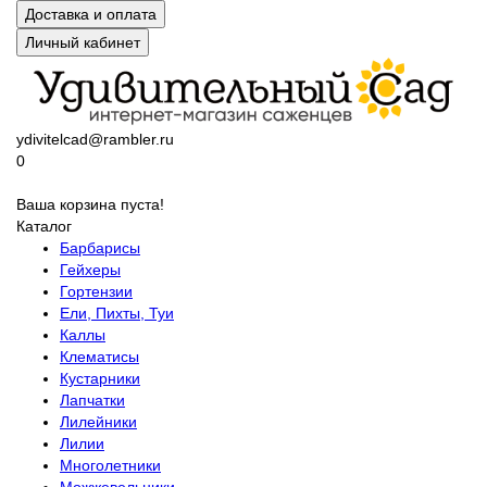
Доставка и оплата
Личный кабинет
ydivitelcad@rambler.ru
0
Ваша корзина пуста!
Каталог
Барбарисы
Гейхеры
Гортензии
Ели, Пихты, Туи
Каллы
Клематисы
Кустарники
Лапчатки
Лилейники
Лилии
Многолетники