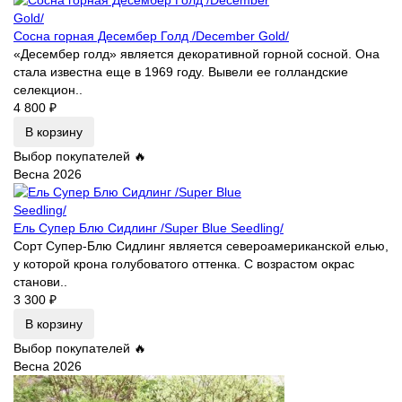
Сосна горная Десембер Голд /December Gold/
«Десембер голд» является декоративной горной сосной. Она
стала известна еще в 1969 году. Вывели ее голландские
селекцион..
4 800 ₽
В корзину
Выбор покупателей 🔥
Весна 2026
Ель Супер Блю Сидлинг /Super Blue Seedling/
Сорт Супер-Блю Сидлинг является североамериканской елью,
у которой крона голубоватого оттенка. С возрастом окрас
станови..
3 300 ₽
В корзину
Выбор покупателей 🔥
Весна 2026