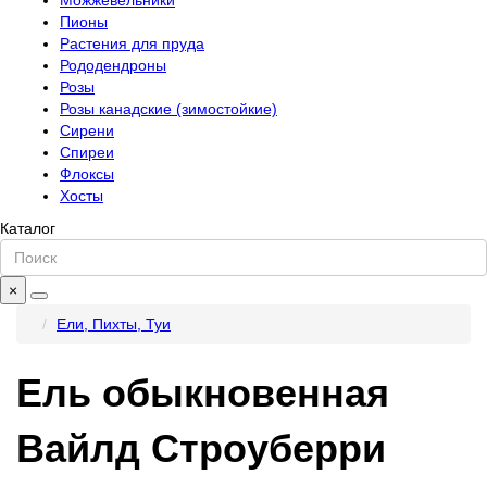
Можжевельники
Пионы
Растения для пруда
Рододендроны
Розы
Розы канадские (зимостойкие)
Сирени
Спиреи
Флоксы
Хосты
Каталог
×
Ели, Пихты, Туи
Ель обыкновенная
Вайлд Строуберри