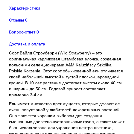
Характеристики
Отзывы
0
Вопрос-ответ
0
Доставка и оплата
Сорт Вайлд Строуберри (Wild Strawberry) – это
оригинальная карликовая штамбовая елочка, созданная
польскими селекционерами A&M Kałuzińscy Szkółka
Polskie Korzenie. Этот сорт обыкновенной ели отличается
своей небольшой высотой и густой плоско-шаровидной
кроной. В 10 лет растение достигает высоты около 40 см
и ширины до 50 см. Годовой прирост составляет
примерно 3-4 см.
Ель имеет множество преимуществ, которые делают ее
очень популярной у любителей декоративных растений.
Она является хорошим выбором для создания
смешанных древесно-кустарниковых групп, а также может
быть использована для украшения центра цветника,
каменистого сада или альпинария в качестве акцента.