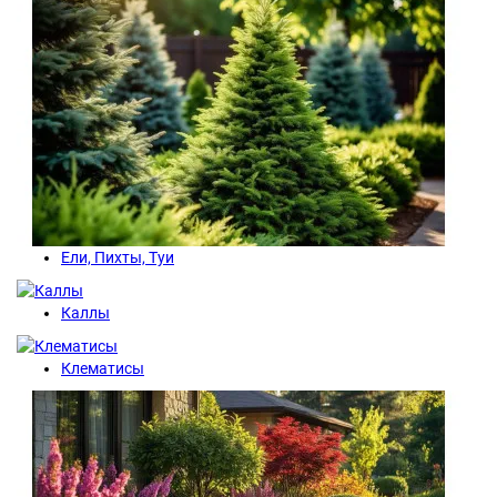
Ели, Пихты, Туи
Каллы
Клематисы