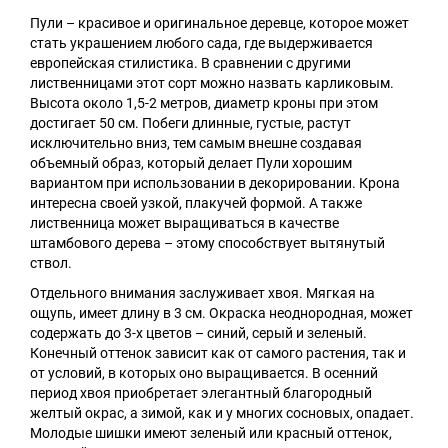
Пули – красивое и оригинальное деревце, которое может
стать украшением любого сада, где выдерживается
европейская стилистика. В сравнении с другими
лиственницами этот сорт можно назвать карликовым.
Высота около 1,5-2 метров, диаметр кроны при этом
достигает 50 см. Побеги длинные, густые, растут
исключительно вниз, тем самым внешне создавая
объемный образ, который делает Пули хорошим
вариантом при использовании в декорировании. Крона
интересна своей узкой, плакучей формой. А также
лиственница может выращиваться в качестве
штамбового дерева – этому способствует вытянутый
ствол.
Отдельного внимания заслуживает хвоя. Мягкая на
ощупь, имеет длину в 3 см. Окраска неоднородная, может
содержать до 3-х цветов – синий, серый и зеленый.
Конечный оттенок зависит как от самого растения, так и
от условий, в которых оно выращивается. В осенний
период хвоя приобретает элегантный благородный
желтый окрас, а зимой, как и у многих сосновых, опадает.
Молодые шишки имеют зеленый или красный оттенок,