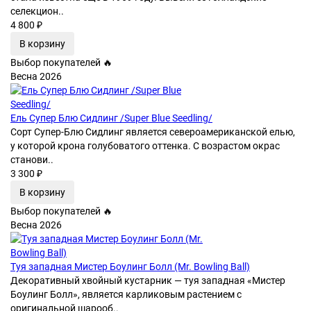
селекцион..
4 800 ₽
В корзину
Выбор покупателей 🔥
Весна 2026
Ель Супер Блю Сидлинг /Super Blue Seedling/
Сорт Супер-Блю Сидлинг является североамериканской елью,
у которой крона голубоватого оттенка. С возрастом окрас
станови..
3 300 ₽
В корзину
Выбор покупателей 🔥
Весна 2026
Туя западная Мистер Боулинг Болл (Mr. Bowling Ball)
Декоративный хвойный кустарник — туя западная «Мистер
Боулинг Болл», является карликовым растением с
оригинальной шарооб..