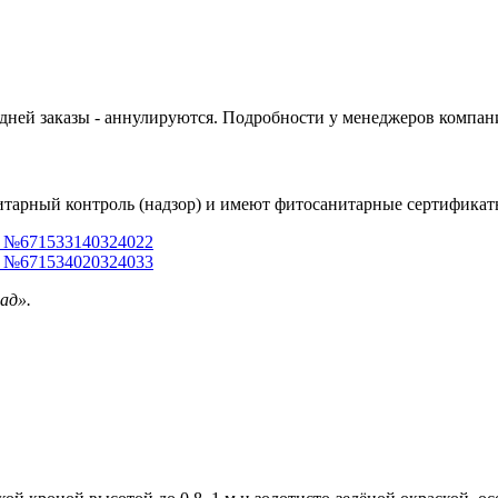
 дней заказы - аннулируются. Подробности у менеджеров компан
тарный контроль (надзор) и имеют фитосанитарные сертификат
) №671533140324022
) №671534020324033
ад».