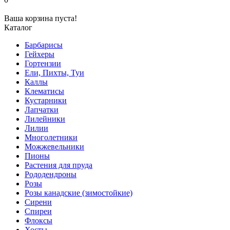
Ваша корзина пуста!
Каталог
Барбарисы
Гейхеры
Гортензии
Ели, Пихты, Туи
Каллы
Клематисы
Кустарники
Лапчатки
Лилейники
Лилии
Многолетники
Можжевельники
Пионы
Растения для пруда
Рододендроны
Розы
Розы канадские (зимостойкие)
Сирени
Спиреи
Флоксы
Хосты