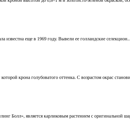
 кроной высотой до 0,8–1 м и золотисто-зелёной окраской, осе
ла известна еще в 1969 году. Вывели ее голландские селекцион..
которой крона голубоватого оттенка. С возрастом окрас станови
линг Болл», является карликовым растением с оригинальной ша