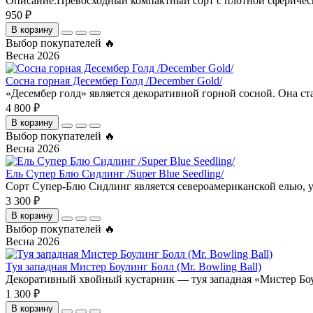
Описание.Превосходный компактный сорт с плотной сферической
950 ₽
В корзину
Выбор покупателей 🔥
Весна 2026
Сосна горная Десембер Голд /December Gold/
«Десембер голд» является декоративной горной сосной. Она ста
4 800 ₽
В корзину
Выбор покупателей 🔥
Весна 2026
Ель Супер Блю Сидлинг /Super Blue Seedling/
Сорт Супер-Блю Сидлинг является североамериканской елью, у 
3 300 ₽
В корзину
Выбор покупателей 🔥
Весна 2026
Туя западная Мистер Боулинг Болл (Mr. Bowling Ball)
Декоративный хвойный кустарник — туя западная «Мистер Боу
1 300 ₽
В корзину