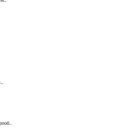
н..
..
рооб..