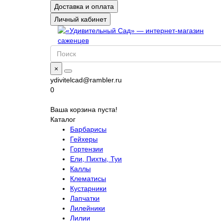
Доставка и оплата
Личный кабинет
×
ydivitelcad@rambler.ru
0
Ваша корзина пуста!
Каталог
Барбарисы
Гейхеры
Гортензии
Ели, Пихты, Туи
Каллы
Клематисы
Кустарники
Лапчатки
Лилейники
Лилии