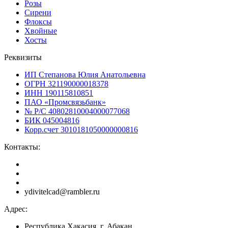
Розы
Сирени
Флоксы
Хвойные
Хосты
Реквизиты
ИП Степанова Юлия Анатольевна
ОГРН 321190000018378
ИНН 190115810851
ПАО «Промсвязьбанк»
№ Р/С 40802810004000077068
БИК 045004816
Корр.счет 3010181050000000816
Контакты:
ydivitelcad@rambler.ru
Адрес:
Республика Хакасия, г. Абакан