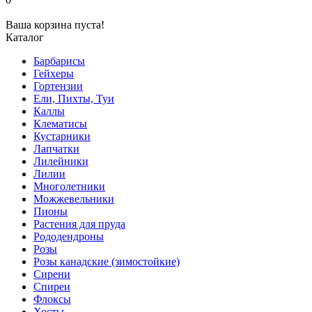
Ваша корзина пуста!
Каталог
Барбарисы
Гейхеры
Гортензии
Ели, Пихты, Туи
Каллы
Клематисы
Кустарники
Лапчатки
Лилейники
Лилии
Многолетники
Можжевельники
Пионы
Растения для пруда
Рододендроны
Розы
Розы канадские (зимостойкие)
Сирени
Спиреи
Флоксы
Хосты