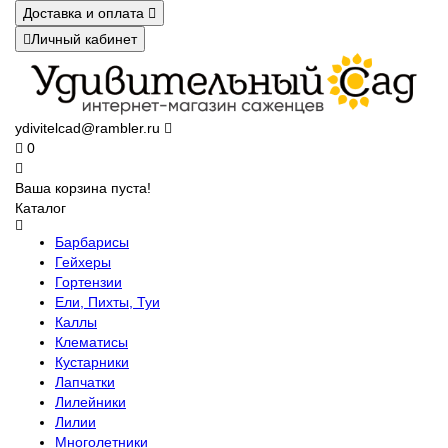
Доставка и оплата
Личный кабинет
ydivitelcad@rambler.ru
0
Ваша корзина пуста!
Каталог
Барбарисы
Гейхеры
Гортензии
Ели, Пихты, Туи
Каллы
Клематисы
Кустарники
Лапчатки
Лилейники
Лилии
Многолетники