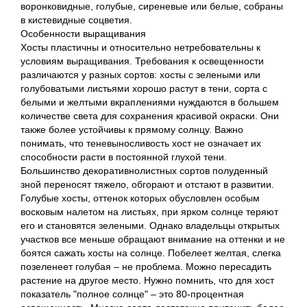
воронковидные, голубые, сиреневые или белые, собраны
в кистевидные соцветия.
Особенности выращивания
Хосты пластичны и относительно нетребовательны к
условиям выращивания. Требования к освещенности
различаются у разных сортов: хосты с зелеными или
голубоватыми листьями хорошо растут в тени, сорта с
белыми и желтыми вкраплениями нуждаются в большем
количестве света для сохранения красивой окраски. Они
также более устойчивы к прямому солнцу. Важно
понимать, что теневыносливость хост не означает их
способности расти в постоянной глухой тени.
Большинство декоративнолистных сортов полуденный
зной переносят тяжело, обгорают и отстают в развитии.
Голубые хосты, оттенок которых обусловлен особым
восковым налетом на листьях, при ярком солнце теряют
его и становятся зелеными. Однако владельцы открытых
участков все меньше обращают внимание на оттенки и не
боятся сажать хосты на солнце. Побелеет желтая, слегка
позеленеет голубая – не проблема. Можно пересадить
растение на другое место. Нужно помнить, что для хост
показатель "полное солнце" – это 80-процентная