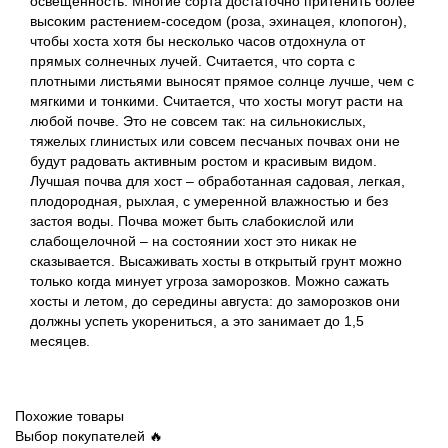
освещенность. Многие сорта достаточно притенить более
высоким растением-соседом (роза, эхинацея, клопогон),
чтобы хоста хотя бы несколько часов отдохнула от
прямых солнечных лучей. Считается, что сорта с
плотными листьями выносят прямое солнце лучше, чем с
мягкими и тонкими. Считается, что хосты могут расти на
любой почве. Это не совсем так: на сильнокислых,
тяжелых глинистых или совсем песчаных почвах они не
будут радовать активным ростом и красивым видом.
Лучшая почва для хост – обработанная садовая, легкая,
плодородная, рыхлая, с умеренной влажностью и без
застоя воды. Почва может быть слабокислой или
слабощелочной – на состоянии хост это никак не
сказывается. Высаживать хосты в открытый грунт можно
только когда минует угроза заморозков. Можно сажать
хосты и летом, до середины августа: до заморозков они
должны успеть укорениться, а это занимает до 1,5
месяцев.
Похожие товары
Выбор покупателей 🔥