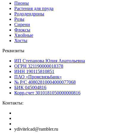
Пионы
Растения для пруда
Рододендроны
Розы
Сирени
Флоксы
Хвойные
Хосты
Реквизиты
ИП Степанова Юлия Анатольевна
ОГРН 321190000018378
ИНН 190115810851
ПАО «Промсвязьбанк»
№ Р/С 40802810004000077068
БИК 045004816
Корр.счет 3010181050000000816
Контакты:
ydivitelcad@rambler.ru