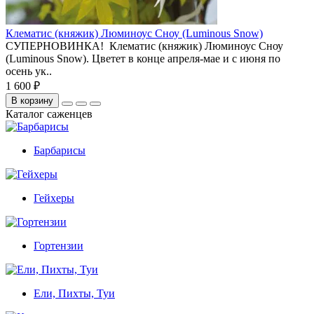
Клематис (княжик) Люминоус Сноу (Luminous Snow)
СУПЕРНОВИНКА! Клематис (княжик) Люминоус Сноу
(Luminous Snow). Цветет в конце апреля-мае и с июня по
осень ук..
1 600 ₽
В корзину
Каталог саженцев
Барбарисы
Гейхеры
Гортензии
Ели, Пихты, Туи