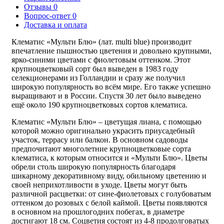
Отзывы
0
Вопрос-ответ
0
Доставка и оплата
Клематис «Мульти Блю» (лат. multi blue) производит
впечатление пышностью цветения и довольно крупными,
ярко-синими цветами с фиолетовым оттенком. Этот
крупноцветковый сорт был выведен в 1983 году
селекционерами из Голландии и сразу же получил
широкую популярность во всём мире. Его также успешно
выращивают и в России. Спустя 30 лет было выведено
ещё около 190 крупноцветковых сортов клематиса.
Клематис «Мульти Блю» – цветущая лиана, с помощью
которой можно оригинально украсить приусадебный
участок, террасу или балкон. В основном садоводы
предпочитают многолетние крупноцветковые сорта
клематиса, к которым относится и «Мульти Блю». Цветы
обрели столь широкую популярность благодаря
шикарному декоративному виду, обильному цветению и
своей неприхотливости в уходе. Цветы могут быть
различной расцветки: от сине-фиолетовых с голубоватым
оттенком до розовых с белой каймой. Цветы появляются
в основном на прошлогодних побегах, в диаметре
достигают 18 см. Соцветия состоят из 4-8 продолговатых