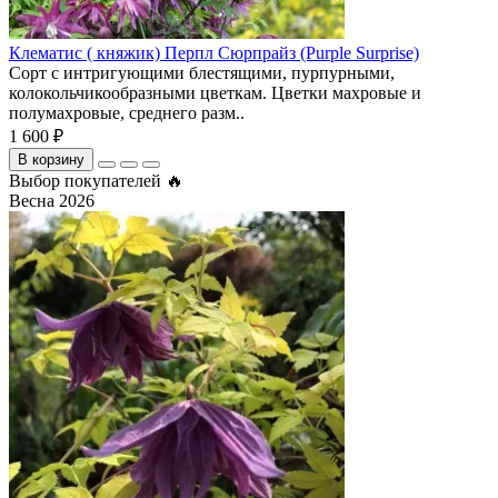
Клематис ( княжик) Перпл Сюрпрайз (Purple Surprise)
Сорт с интригующими блестящими, пурпурными,
колокольчикообразными цветкам. Цветки махровые и
полумахровые, среднего разм..
1 600 ₽
В корзину
Выбор покупателей 🔥
Весна 2026