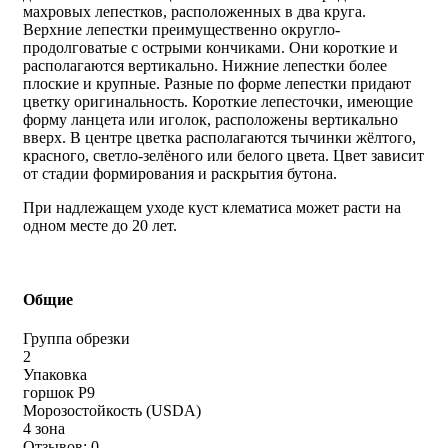
махровых лепестков, расположенных в два круга.
Верхние лепестки преимущественно округло-
продолговатые с острыми кончиками. Они короткие и
располагаются вертикально. Нижние лепестки более
плоские и крупные. Разные по форме лепестки придают
цветку оригинальность. Короткие лепесточки, имеющие
форму ланцета или иголок, расположены вертикально
вверх. В центре цветка располагаются тычинки жёлтого,
красного, светло-зелёного или белого цвета. Цвет зависит
от стадии формирования и раскрытия бутона.
При надлежащем уходе куст клематиса может расти на
одном месте до 20 лет.
Общие
Группа обрезки
2
Упаковка
горшок Р9
Морозостойкость (USDA)
4 зона
Отзывов: 0