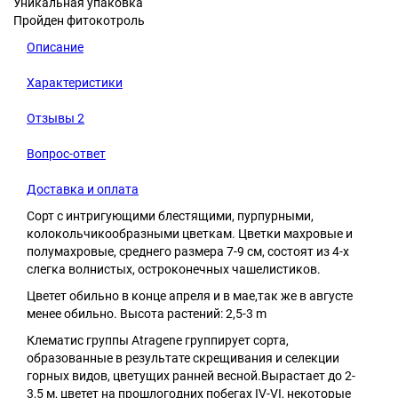
Уникальная упаковка
Пройден фитокотроль
Описание
Характеристики
Отзывы
2
Вопрос-ответ
Доставка и оплата
Сорт с интригующими блестящими, пурпурными,
колокольчикообразными цветкам. Цветки махровые и
полумахровые, среднего размера 7-9 см, состоят из 4-х
слегка волнистых, остроконечных чашелистиков.
Цветет обильно в конце апреля и в мае,так же в августе
менее обильно. Высота растений: 2,5-3 m
Клематис группы Atragene группирует сорта,
образованные в результате скрещивания и селекции
горных видов, цветущих ранней весной.Вырастает до 2-
3,5 м, цветет на прошлогодних побегах IV-VI, некоторые