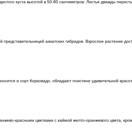
истого куста высотой в 50-80 сантиметров. Листья дважды перисты
представительницей азиатских гибридов. Взрослое растение дости
сится и сорт Корковадо, обладают поистине удивительной красото
ево-красными цветками с каймой желто-оранжевого цвета, кроме 