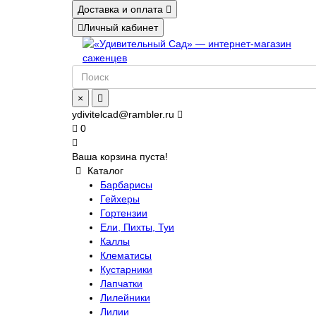
Доставка и оплата
Личный кабинет
×
ydivitelcad@rambler.ru
0
Ваша корзина пуста!
Каталог
Барбарисы
Гейхеры
Гортензии
Ели, Пихты, Туи
Каллы
Клематисы
Кустарники
Лапчатки
Лилейники
Лилии