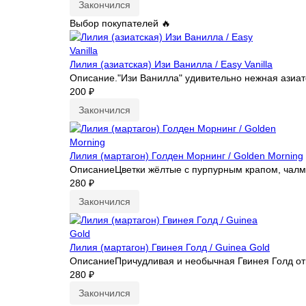
Закончился
Выбор покупателей 🔥
Лилия (азиатская) Изи Ванилла / Easy Vanilla
Описание."Изи Ванилла" удивительно нежная азиат
200 ₽
Закончился
Лилия (мартагон) Голден Морнинг / Golden Morning
ОписаниеЦветки жёлтые с пурпурным крапом, чалмов
280 ₽
Закончился
Лилия (мартагон) Гвинея Голд / Guinea Gold
ОписаниеПричудливая и необычная Гвинея Голд отно
280 ₽
Закончился