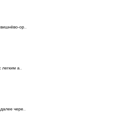
вишнёво-ор..
 легким а..
далее чере..