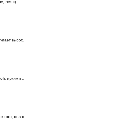
е, глянц..
гает высот..
й, яркими ..
того, она с ..