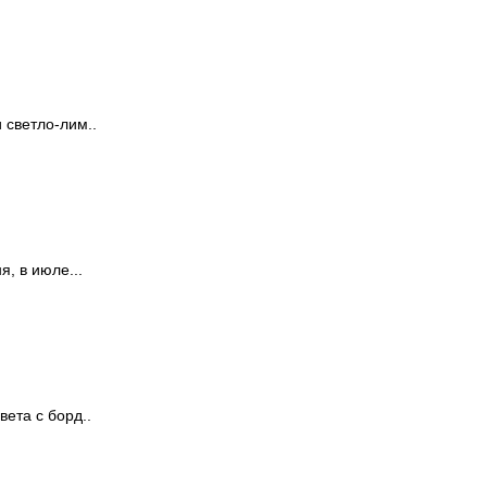
 светло-лим..
, в июле...
ета с борд..