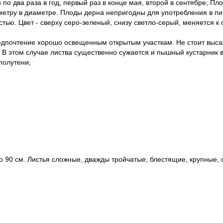
 по два раза в год, первый раз в конце мая, второй в сентябре; П
метру в диаметре. Плоды дерна непригодны для употребления в пи
ью. Цвет - сверху серо-зеленый, снизу светло-серый, меняется к 
едпочтение хорошо освещенным открытым участкам. Не стоит высажи
т. В этом случае листва существенно сужается и пышный кустарник
полутени;
90 см. Листья сложные, дважды тройчатые, блестящие, крупные, с