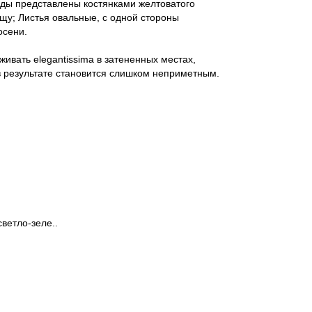
лоды представлены костянками желтоватого
щу; Листья овальные, с одной стороны
осени.
вать elegantissima в затененных местах,
 в результате становится слишком неприметным.
ветло-зеле..