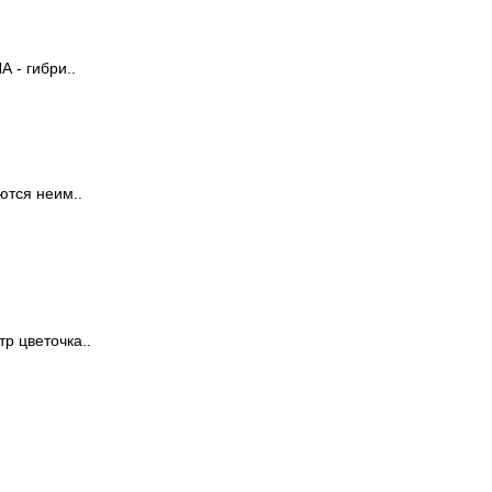
 - гибри..
ются неим..
р цветочка..