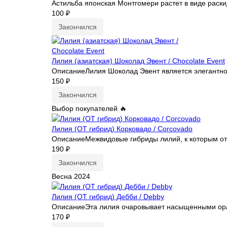
Астильба японская Монтгомери растет в виде раскид
100 ₽
Закончился
Лилия (азиатская) Шоколад Эвент / Chocolate Event
ОписаниеЛилия Шоколад Эвент является элегантной 
150 ₽
Закончился
Выбор покупателей 🔥
Лилия (ОТ гибрид) Корковадо / Corcovado
ОписаниеМежвидовые гибриды лилий, к которым отно
190 ₽
Закончился
Весна 2024
Лилия (ОТ гибрид) Дебби / Debby
ОписаниеЭта лилия очаровывает насыщенными оранж
170 ₽