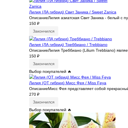
Лилия (ЛА гибрид) Свит Заника / Sweet Zanica
ОписаниеЛилия азиатская Свит Заника - белый с пу
150 ₽
Закончился
Лилия (ЛА гибрид) Треббиано / Trebbiano
ОписаниеЛилия Треббиано (Lilium Trebbiano) являе
150 ₽
Закончился
Выбор покупателей 🔥
Лилия (ОТ гибрид) Мисс Фея / Miss Feya
ОписаниеМисс Фея представляет собой прекрасный ц
270 ₽
Закончился
Выбор покупателей 🔥