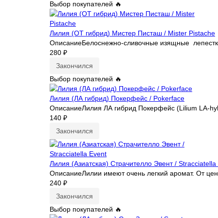
Выбор покупателей 🔥
Лилия (ОТ гибрид) Мистер Писташ / Mister Pistache
ОписаниеБелоснежно-сливочные изящные лепестки
280 ₽
Закончился
Выбор покупателей 🔥
Лилия (ЛА гибрид) Покерфейс / Pokerface
ОписаниеЛилия ЛА гибрид Покерфейс (Lilium LA-hyb
140 ₽
Закончился
Лилия (Азиатская) Страчителло Эвент / Stracciatella
ОписаниеЛилии имеют очень легкий аромат. От цент
240 ₽
Закончился
Выбор покупателей 🔥