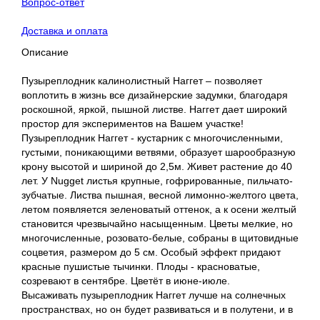
Вопрос-ответ
Доставка и оплата
Описание
Пузыреплодник калинолистный Наггет – позволяет
воплотить в жизнь все дизайнерские задумки, благодаря
роскошной, яркой, пышной листве. Наггет дает широкий
простор для экспериментов на Вашем участке!
Пузыреплодник Наггет - кустарник с многочисленными,
густыми, поникающими ветвями, образует шарообразную
крону высотой и шириной до 2,5м. Живет растение до 40
лет. У Nugget листья крупные, гофрированные, пильчато-
зубчатые. Листва пышная, весной лимонно-желтого цвета,
летом появляется зеленоватый оттенок, а к осени желтый
становится чрезвычайно насыщенным. Цветы мелкие, но
многочисленные, розовато-белые, собраны в щитовидные
соцветия, размером до 5 см. Особый эффект придают
красные пушистые тычинки. Плоды - красноватые,
созревают в сентябре. Цветёт в июне-июле.
Высаживать пузыреплодник Наггет лучше на солнечных
пространствах, но он будет развиваться и в полутени, и в