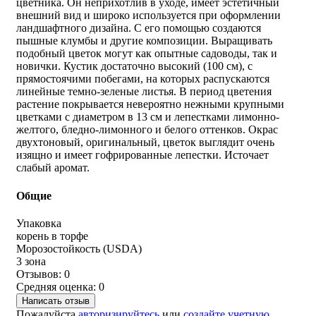
цветника. Он неприхотлив в уходе, имеет эстетичный
внешний вид и широко используется при оформлении
ландшафтного дизайна. С его помощью создаются
пышные клумбы и другие композиции. Выращивать
подобный цветок могут как опытные садоводы, так и
новички. Кустик достаточно высокий (100 см), с
прямостоячими побегами, на которых распускаются
линейные темно-зеленые листья. В период цветения
растение покрывается невероятно нежными крупными
цветками с диаметром в 13 см и лепестками лимонно-
желтого, бледно-лимонного и белого оттенков. Окрас
двухтоновый, оригинальный, цветок выглядит очень
изящно и имеет гофрированные лепестки. Источает
слабый аромат.
Общие
Упаковка
корень в торфе
Морозостойкость (USDA)
3 зона
Отзывов: 0
Средняя оценка: 0
Написать отзыв
Пожалуйста
авторизируйтесь
или
создайте учетную