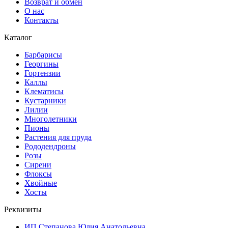
Возврат и обмен
О нас
Контакты
Каталог
Барбарисы
Георгины
Гортензии
Каллы
Клематисы
Кустарники
Лилии
Многолетники
Пионы
Растения для пруда
Рододендроны
Розы
Сирени
Флоксы
Хвойные
Хосты
Реквизиты
ИП Степанова Юлия Анатольевна