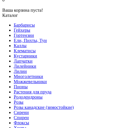
Ваша корзина пуста!
Каталог
Барбарисы
Гейхеры
Гортензии
Ели, Пихты, Туи
Каллы
Клематисы
Кустарники
Лапчатки
Лилейники
Лилии
Многолетники
Можжевельники
Пионы
Растения для пруда
Рододендроны
Розы
Розы канадские (зимостойкие)
Сирени
Спиреи
Флоксы
Хосты