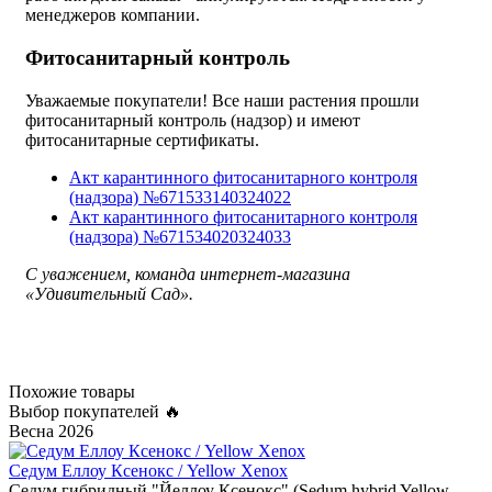
менеджеров компании.
Фитосанитарный контроль
Уважаемые покупатели! Все наши растения прошли
фитосанитарный контроль (надзор) и имеют
фитосанитарные сертификаты.
Акт карантинного фитосанитарного контроля
(надзора) №671533140324022
Акт карантинного фитосанитарного контроля
(надзора) №671534020324033
С уважением, команда интернет-магазина
«Удивительный Сад».
Похожие товары
Выбор покупателей 🔥
Весна 2026
Седум Еллоу Ксенокс / Yellow Xenox
Седум гибридный "Йеллоу Ксенокс" (Sedum hybrid Yellow