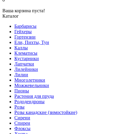
Ваша корзина пуста!
Каталог
Барбарисы
Гейхеры
Гортензии
Ели, Пихты, Туи
Каллы
Клематисы
Кустарники
Лапчатки
Лилейники
Лилии
Многолетники
Можжевельники
Пионы
Растения для пруда
Рододендроны
Розы
Розы канадские (зимостойкие)
Сирени
Спиреи
Флоксы
Хосты