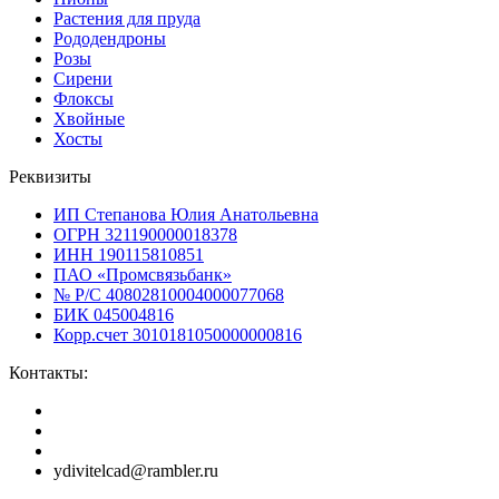
Растения для пруда
Рододендроны
Розы
Сирени
Флоксы
Хвойные
Хосты
Реквизиты
ИП Степанова Юлия Анатольевна
ОГРН 321190000018378
ИНН 190115810851
ПАО «Промсвязьбанк»
№ Р/С 40802810004000077068
БИК 045004816
Корр.счет 3010181050000000816
Контакты:
ydivitelcad@rambler.ru