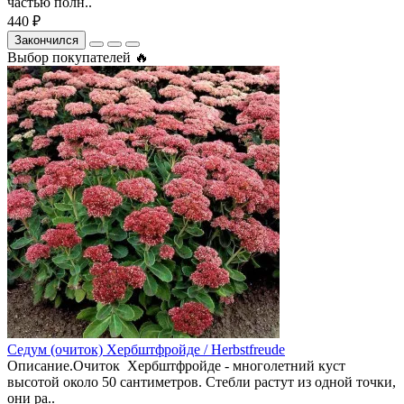
частью полн..
440 ₽
Закончился
Выбор покупателей 🔥
Седум (очиток) Хербштфройде / Herbstfreude
Описание.Очиток Хербштфройде - многолетний куст
высотой около 50 сантиметров. Стебли растут из одной точки,
они ра..