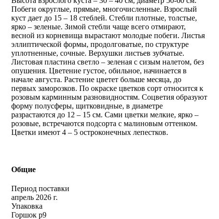
Высота взрослого куста – 30 – 40 см, диаметр 50-60 см.
Побеги округлые, прямые, многочисленные. Взрослый
куст дает до 15 – 18 стеблей. Стебли плотные, толстые,
ярко – зеленые. Зимой стебли чаще всего отмирают,
весной из корневища вырастают молодые побеги. Листья
эллиптической формы, продолговатые, по структуре
уплотненные, сочные. Верхушки листьев зубчатые.
Листовая пластина светло – зеленая с сизым налетом, без
опушения. Цветение густое, обильное, начинается в
начале августа. Растение цветет больше месяца, до
первых заморозков. По окраске цветков сорт относится к
розовым карминным разновидностям. Соцветия образуют
форму полусферы, щитковидные, в диаметре
разрастаются до 12 – 15 см. Сами цветки мелкие, ярко –
розовые, встречаются подсорта с малиновым оттенком.
Цветки имеют 4 – 5 остроконечных лепестков.
Общие
Период поставки
апрель 2026 г.
Упаковка
Горшок р9