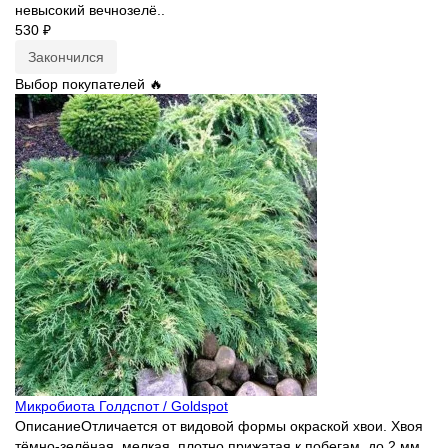
невысокий вечнозелё..
530 ₽
Закончился
Выбор покупателей 🔥
Микробиота Голдспот / Goldspot
ОписаниеОтличается от видовой формы окраской хвои. Хвоя
тёмно-зелёная, мелкая, плотно прижатая к побегам, до 2 мм