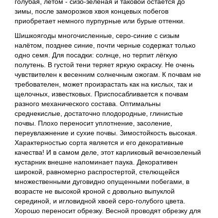
голубая, летом - сизо-зеленая и таковой остаётся до
зимы, после заморозков хвоя концевых побегов
приобретает немного пурпурные или бурые оттенки.
Шишкоягоды многочисленные, серо-синие с сизым
налётом, позднее синие, почти черные содержат только
одно семя. Для посадки: солнце, но терпит лёгкую
полутень. В густой тени теряет яркую окраску. Не очень
чувствителен к весенним солнечным ожогам. К почвам не
требователен, может произрастать как на кислых, так и
щелочных, известковых. Приспосабливается к почвам
разного механического состава. Оптимальны
среднекислые, достаточно плодородные, глинистые
почвы. Плохо переносит уплотнение, засоление,
переувлажнение и сухие почвы. Зимостойкость высокая.
Характерностью сорта является и его декоративные
качества! И в самом деле, этот карликовый вечнозеленый
кустарник внешне напоминает паука. Декоративен
широкой, равномерно распростертой, стелющейся
множественными дуговидно опущенными побегами, в
возрасте не высокой кроной с довольно выпуклой
серединой, и игловидной хвоей серо-голубого цвета.
Хорошо переносит обрезку. Весной проводят обрезку для