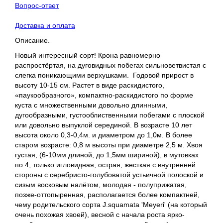
Вопрос-ответ
Доставка и оплата
Описание.
Новый интересный сорт! Крона равномерно
распростёртая, на дуговидных побегах сильноветвистая с
слегка поникающими верхушками. Годовой прирост в
высоту 10-15 см. Растет в виде раскидистого,
«паукообразного», компактно-раскидистого по форме
куста с множественными довольно длинными,
дугообразными, густооблиственными побегами с плоской
или довольно выпуклой серединой. В возрасте 10 лет
высота около 0,3-0,4м. и диаметром до 1,0м. В более
старом возрасте: 0,8 м высоты при диаметре 2,5 м. Хвоя
густая, (6-10мм длиной, до 1,5мм шириной), в мутовках
по 4, только игловидная, острая, жесткая с внутренней
стороны с серебристо-голубоватой устьичной полоской и
сизым восковым налётом, молодая - полуприжатая,
позже-оттопыренная, располагается более компактней,
чему родительского сорта J.squamata 'Meyeri' (на который
очень похожая хвоей), весной с начала роста ярко-