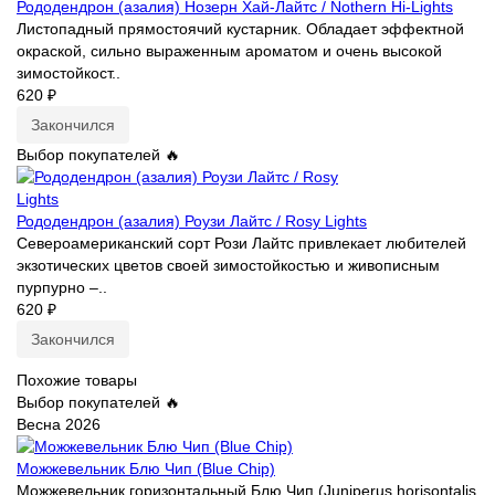
Рододендрон (азалия) Нозерн Хай-Лайтс / Nothern Hi-Lights
Листопадный прямостоячий кустарник. Обладает эффектной
окраской, сильно выраженным ароматом и очень высокой
зимостойкост..
620 ₽
Закончился
Выбор покупателей 🔥
Рододендрон (азалия) Роузи Лайтс / Rosy Lights
Североамериканский сорт Рози Лайтс привлекает любителей
экзотических цветов своей зимостойкостью и живописным
пурпурно –..
620 ₽
Закончился
Похожие товары
Выбор покупателей 🔥
Весна 2026
Можжевельник Блю Чип (Blue Chip)
Можжевельник горизонтальный Блю Чип (Juniperus horisontalis