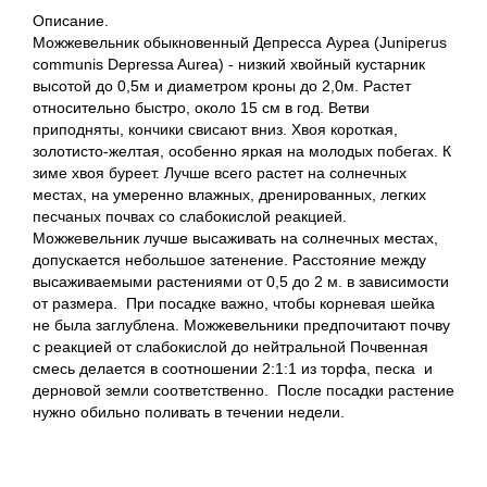
Описание.
Можжевельник обыкновенный Депресса Ауреа (Juniperus
communis Depressa Aurea) - низкий хвойный кустарник
высотой до 0,5м и диаметром кроны до 2,0м. Растет
относительно быстро, около 15 см в год. Ветви
приподняты, кончики свисают вниз. Хвоя короткая,
золотисто-желтая, особенно яркая на молодых побегах. К
зиме хвоя буреет. Лучше всего растет на солнечных
местах, на умеренно влажных, дренированных, легких
песчаных почвах со слабокислой реакцией.
Можжевельник лучше высаживать на солнечных местах,
допускается небольшое затенение. Расстояние между
высаживаемыми растениями от 0,5 до 2 м. в зависимости
от размера. При посадке важно, чтобы корневая шейка
не была заглублена. Можжевельники предпочитают почву
с реакцией от слабокислой до нейтральной Почвенная
смесь делается в соотношении 2:1:1 из торфа, песка и
дерновой земли соответственно. После посадки растение
нужно обильно поливать в течении недели.