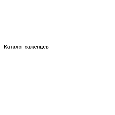
Весна 2026
Можжевельник Блю Чип (Blue Chip)
900 ₽
В корзину
Каталог саженцев
Барбарисы
Гейхеры
Гортензии