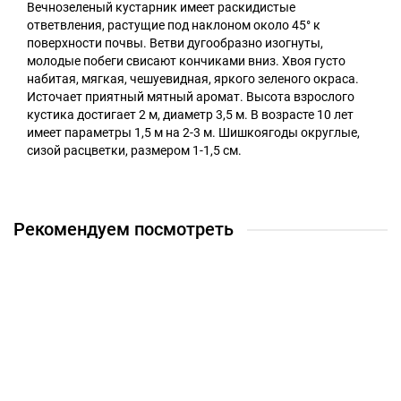
Вечнозеленый кустарник имеет раскидистые
ответвления, растущие под наклоном около 45° к
поверхности почвы. Ветви дугообразно изогнуты,
молодые побеги свисают кончиками вниз. Хвоя густо
набитая, мягкая, чешуевидная, яркого зеленого окраса.
Источает приятный мятный аромат. Высота взрослого
кустика достигает 2 м, диаметр 3,5 м. В возрасте 10 лет
имеет параметры 1,5 м на 2-3 м. Шишкоягоды округлые,
сизой расцветки, размером 1-1,5 см.
Рекомендуем посмотреть
Выбор покупателей 🔥
Ель колючая Мисти Блю / Misty Blue
100 ₽
Закончился