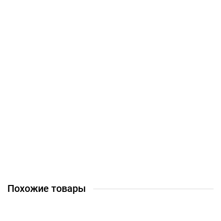
Ель канадская Эхиноформис / Echiniformis
100 ₽
Закончился
Ель канадская Дейзи Уайт / Daisy's White
100 ₽
Закончился
Похожие товары
Выбор покупателей 🔥