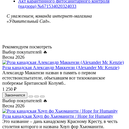
Акт карантинного фитосанитарного контроля
(надзора) №671534020324033
С уважением, команда интернет-магазина
«Удивительный Сад».
Рекомендуем посмотреть
Выбор покупателей 🔥
Весна 2026
Роза канадская Александр Маккензи (Alexander Mc Kenzie)
Александр Маккензи назван в память о первом
естествоиспытателе, объехавшем все тихоокеанское
побережье Британской Колумб..
1 250 ₽
Закончился
Выбор покупателей 🔥
Весна 2026
Роза канадская Хоуп фо Хьюманити / Hope for Humanity
Это название – дань канадскому Красному Кресту, в честь
столетия которого и названа Хоуп фор Хьюманити.