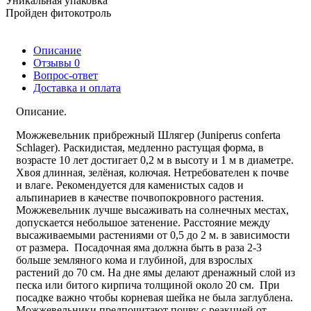
Уникальная упаковка
Пройден фитокотроль
Описание
Отзывы
0
Вопрос-ответ
Доставка и оплата
Описание.
Можжевельник прибрежный Шлягер (Juniperus conferta
Schlager). Раскидистая, медленно растущая форма, в
возрасте 10 лет достигает 0,2 м в высоту и 1 м в диаметре.
Хвоя длинная, зелёная, колючая. Нетребователен к почве
и влаге. Рекомендуется для каменистых садов и
альпинариев в качестве почвопокровного растения.
Можжевельник лучше высаживать на солнечных местах,
допускается небольшое затенение. Расстояние между
высаживаемыми растениями от 0,5 до 2 м. в зависимости
от размера. Посадочная яма должна быть в раза 2-3
больше земляного кома и глубиной, для взрослых
растений до 70 см. На дне ямы делают дренажный слой из
песка или битого кирпича толщиной около 20 см. При
посадке важно чтобы корневая шейка не была заглублена.
Можжевельники предпочитают почву с реакцией от