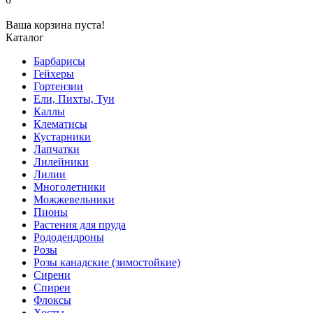
Ваша корзина пуста!
Каталог
Барбарисы
Гейхеры
Гортензии
Ели, Пихты, Туи
Каллы
Клематисы
Кустарники
Лапчатки
Лилейники
Лилии
Многолетники
Можжевельники
Пионы
Растения для пруда
Рододендроны
Розы
Розы канадские (зимостойкие)
Сирени
Спиреи
Флоксы
Хосты