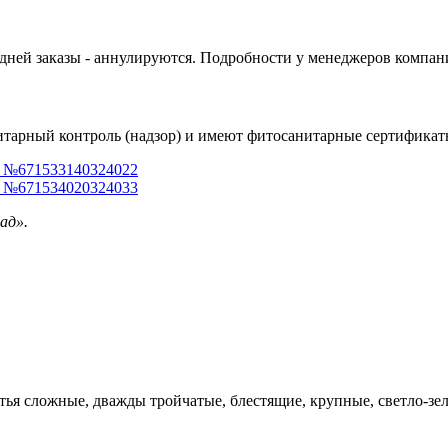
 дней заказы - аннулируются. Подробности у менеджеров компан
тарный контроль (надзор) и имеют фитосанитарные сертификат
) №671533140324022
) №671534020324033
ад».
ья сложные, дважды тройчатые, блестящие, крупные, светло-зел