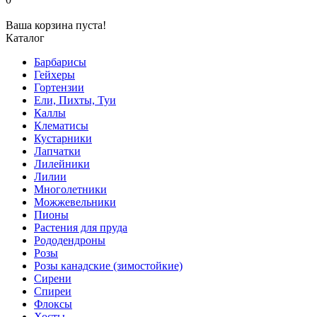
Ваша корзина пуста!
Каталог
Барбарисы
Гейхеры
Гортензии
Ели, Пихты, Туи
Каллы
Клематисы
Кустарники
Лапчатки
Лилейники
Лилии
Многолетники
Можжевельники
Пионы
Растения для пруда
Рододендроны
Розы
Розы канадские (зимостойкие)
Сирени
Спиреи
Флоксы
Хосты