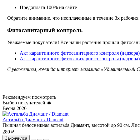
Предоплата 100% на сайте
Обратите внимание, что неоплаченные в течение 3х рабочих
Фитосанитарный контроль
Уважаемые покупатели! Все наши растения прошли фитосани
Акт карантинного фитосанитарного контроля (надзора
Акт карантинного фитосанитарного контроля (надзора
С уважением, команда интернет-магазина «Удивительный С
Рекомендуем посмотреть
Выбор покупателей 🔥
Весна 2026
Астильба Диамант / Diamant
Пышная белоснежная астильба Диамант, высотой до 90 см. Лист
280 ₽
Закончился