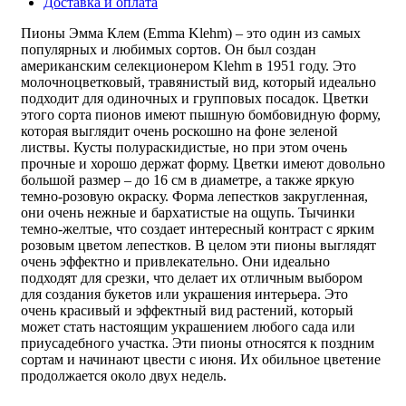
Доставка и оплата
Пионы Эмма Клем (Emma Klehm) – это один из самых
популярных и любимых сортов. Он был создан
американским селекционером Klehm в 1951 году. Это
молочноцветковый, травянистый вид, который идеально
подходит для одиночных и групповых посадок. Цветки
этого сорта пионов имеют пышную бомбовидную форму,
которая выглядит очень роскошно на фоне зеленой
листвы. Кусты полураскидистые, но при этом очень
прочные и хорошо держат форму. Цветки имеют довольно
большой размер – до 16 см в диаметре, а также яркую
темно-розовую окраску. Форма лепестков закругленная,
они очень нежные и бархатистые на ощупь. Тычинки
темно-желтые, что создает интересный контраст с ярким
розовым цветом лепестков. В целом эти пионы выглядят
очень эффектно и привлекательно. Они идеально
подходят для срезки, что делает их отличным выбором
для создания букетов или украшения интерьера. Это
очень красивый и эффектный вид растений, который
может стать настоящим украшением любого сада или
приусадебного участка. Эти пионы относятся к поздним
сортам и начинают цвести с июня. Их обильное цветение
продолжается около двух недель.