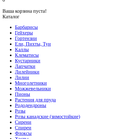
Ваша корзина пуста!
Каталог
Барбарисы
Гейхеры
Гортензии
Ели, Пихты, Туи
Каллы
Клематисы
Кустарники
Лапчатки
Лилейники
Лилии
Многолетники
Можжевельники
Пионы
Растения для пруда
Рододендроны
Розы
Розы канадские (зимостойкие)
Сирени
Спиреи
Флоксы
Хосты