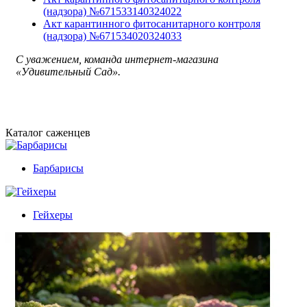
(надзора) №671533140324022
Акт карантинного фитосанитарного контроля
(надзора) №671534020324033
С уважением, команда интернет-магазина
«Удивительный Сад».
Каталог саженцев
Барбарисы
Гейхеры