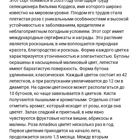
Этот сорт появился в 2003 году благодаря труду
селекционера Вильяма Кордеса, имя которого широко
известно на мировом уровне. Плодом его трудов стала
плетистая роза с уникальными особенностями и высокой
устойчивостью к заболеваниям, вредителям и
неблагоприятным погодным условиям. Этот сорт имеет
международные сертификаты и награды. Это растение
является роскошным, в нем воплощается природная
красота, благородство и роскошь. Форма каждого цветка
характеризуется утонченностью и элегантностью. Бутоны
окрашены в насыщенный малиновый цвет, лепестки
имеют бархатистую поверхность. Форма бутона
удлиненная, классическая. Каждый цветок состоит из 42
лепестков, а при распускании увеличивается до 12 см в
диаметре. На одном цветоносе может располагаться до
10 бутонов, но чаще завязывается 6 цветков. Кисти
получаются пышными и ароматными. Отдельно стоит
отметить аромат, который исходит от розы, когда она
цветет. Запах сладкий и приятный, в нем явно
чувствуются фруктовые нотки вишни, абрикосы и
малины. Роза Amadeus цветет несколько раз в год.
Первое цветение приходится на начало лета,
продолжается около 1,5 месяца. Между вторым