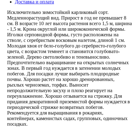
Доставка и оплата
Исключительно зимостойкий карликовый сорт.
Медленнорастущий вид. Прирост в год не превышает 8
см. В возрасте 10 лет высота растения всего 1,5 м, ширина
- 1,5 м. Крона округлой или ширококонической формы.
Иголки серповидной формы, густо расположены на
стволе, с серебристым восковым налетом, длиной 1 см.
Молодая хвоя от бело-голубого до серебристо-голубого
цвета, с возрастом темнеет и становится голубовато-
зеленой. Дерево светолюбиво и теневыносливо.
Предпочтительно выращивание на открытых солнечных
зонах. В первый год нуждается в затенении молодых
побегов. Для посадки лучше выбирать плодородные
почвы. Хорошо растет на хорошо дренированных,
рыхлых черноземах, торфах. Выносит
непродолжительную засуху и плохо реагирует на
переувлажнение. Хорошо отзывается на стрижку. Для
придания декоративной приземистой формы нуждается в
периодической стрижке возвратных побегов.
Рекомендуется для выращивания в рокариях,
контейнерах, каменистых садах, групповых, одиночных
посадках.