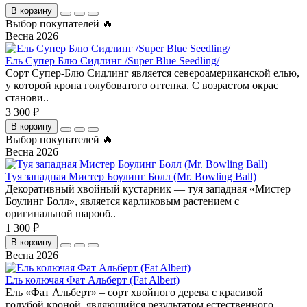
В корзину
Выбор покупателей 🔥
Весна 2026
Ель Супер Блю Сидлинг /Super Blue Seedling/
Сорт Супер-Блю Сидлинг является североамериканской елью,
у которой крона голубоватого оттенка. С возрастом окрас
станови..
3 300 ₽
В корзину
Выбор покупателей 🔥
Весна 2026
Туя западная Мистер Боулинг Болл (Mr. Bowling Ball)
Декоративный хвойный кустарник — туя западная «Мистер
Боулинг Болл», является карликовым растением с
оригинальной шарооб..
1 300 ₽
В корзину
Весна 2026
Ель колючая Фат Альберт (Fat Albert)
Ель «Фат Альберт» – сорт хвойного дерева с красивой
голубой кроной, являющийся результатом естественного,