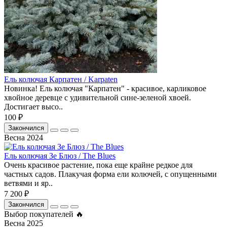
Ель колючая Карпатен / Karpaten
Новинка! Ель колючая "Карпатен" - красивое, карликовое
хвойное деревце с удивительной сине-зеленой хвоей.
Достигает высо..
100 ₽
Закончился
Весна 2024
Ель колючая Зе Блюз / The Blues
Очень красивое растение, пока еще крайне редкое для
частных садов. Плакучая форма ели колючей, с опущенными
ветвями и яр..
7 200 ₽
Закончился
Выбор покупателей 🔥
Весна 2025