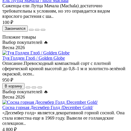
Ель Лутца Мачала / lutzii Machala
Саженцы ели Лутца Мачала (Machala) достаточно
требовательны к условиям, но это оправдается видом
взрослого растения с ша..
100 ₽
Закончился
Похожие товары
Выбор покупателей 🔥
Весна 2026
Туя Голден Глоб / Golden Globe
Описание.Превосходный компактный сорт с плотной
сферической кроной высотой до 0,8–1 м и золотисто-зелёной
окраской, осен..
950 ₽
В корзину
Выбор покупателей 🔥
Весна 2026
Сосна горная Десембер Голд /December Gold/
«Десембер голд» является декоративной горной сосной. Она
стала известна еще в 1969 году. Вывели ее голландские
селекцион..
4 800 ₽