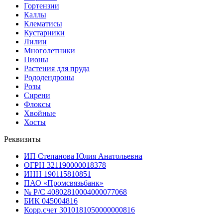
Гортензии
Каллы
Клематисы
Кустарники
Лилии
Многолетники
Пионы
Растения для пруда
Рододендроны
Розы
Сирени
Флоксы
Хвойные
Хосты
Реквизиты
ИП Степанова Юлия Анатольевна
ОГРН 321190000018378
ИНН 190115810851
ПАО «Промсвязьбанк»
№ Р/С 40802810004000077068
БИК 045004816
Корр.счет 3010181050000000816