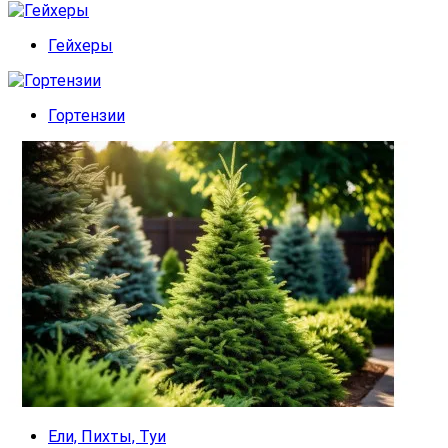
Гейхеры
Гортензии
Ели, Пихты, Туи