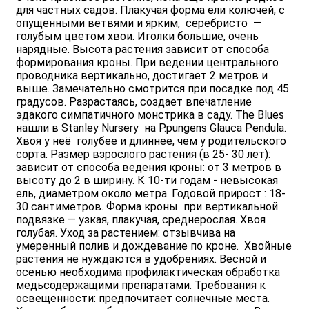
для частных садов. Плакучая форма ели колючей, с
опущенными ветвями и ярким, серебристо —
голубым цветом хвои. Иголки большие, очень
нарядные. Высота растения зависит от способа
формирования кроны. При ведении центрального
проводника вертикально, достигает 2 метров и
выше. Замечательно смотрится при посадке под 45
градусов. Разрастаясь, создает впечатление
эдакого симпатичного монстрика в саду. The Blues
нашли в Stanley Nursery на P.pungens Glauca Pendula.
Хвоя у неё голубее и длиннее, чем у родительского
сорта. Размер взрослого растения (в 25- 30 лет):
зависит от способа ведения кроны: от 3 метров в
высоту до 2 в ширину. К 10-ти годам - невысокая
ель, диаметром около метра. Годовой прирост : 18-
30 сантиметров. Форма кроны при вертикальной
подвязке — узкая, плакучая, среднерослая. Хвоя
голубая. Уход за растением: отзывчива на
умеренный полив и дождевание по кроне. Хвойные
растения не нуждаются в удобрениях. Весной и
осенью необходима профилактическая обработка
медьсодержащими препаратами. Требования к
освещенности: предпочитает солнечные места.