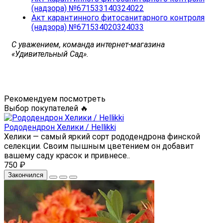
(надзора) №671533140324022
Акт карантинного фитосанитарного контроля
(надзора) №671534020324033
С уважением, команда интернет-магазина
«Удивительный Сад».
Рекомендуем посмотреть
Выбор покупателей 🔥
Рододендрон Хелики / Нellikki
Хелики — самый яркий сорт рододендрона финской
селекции. Своим пышным цветением он добавит
вашему саду красок и привнесе..
750 ₽
Закончился