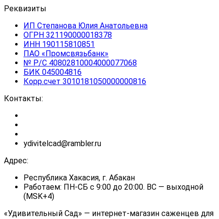
Реквизиты
ИП Степанова Юлия Анатольевна
ОГРН 321190000018378
ИНН 190115810851
ПАО «Промсвязьбанк»
№ Р/С 40802810004000077068
БИК 045004816
Корр.счет 3010181050000000816
Контакты:
ydivitelcad@rambler.ru
Адрес:
Республика Хакасия, г. Абакан
Работаем: ПН-СБ с 9:00 до 20:00. ВС — выходной
(MSK+4)
«Удивительный Сад» — интернет-магазин саженцев для